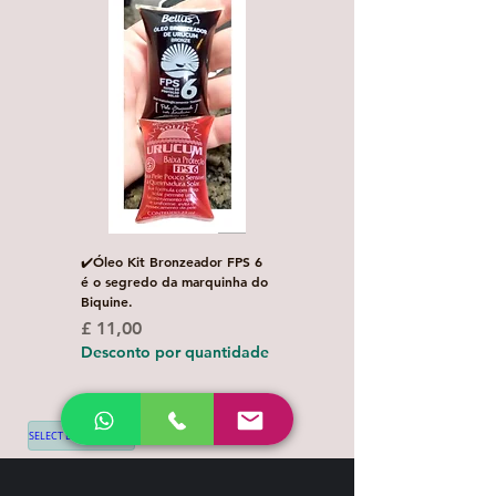
✔️Óleo Kit Bronzeador FPS 6
Escova de Cabelo Masculi
é o segredo da marquinha do
de Bolso Oval com 1 uni
Biquine.
Preço normal
£ 3,00
Preço
£ 11,00
Desconto por quanti
Desconto por quantidade
SELECT LANGUAGE
▼