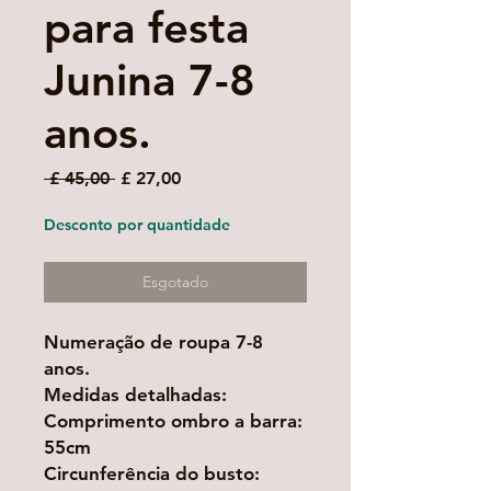
para festa
Junina 7-8
anos.
Preço
Preço
 £ 45,00 
£ 27,00
normal
promocional
Desconto por quantidade
Esgotado
Numeração de roupa 7-8
anos.
Medidas detalhadas:
Comprimento ombro a barra:
55cm
Circunferência do busto: