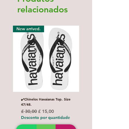
relacionados
New arrived.
✔️Chinelos Havaianas Top. Size
✔️Óleo Kit Bronzeador F
47/48.
é o segredo da marquinh
Biquine.
Preço normal
Preço promocional
£ 30,00
£ 15,00
Preço
£ 11,00
Desconto por quantidade
Desconto por quanti