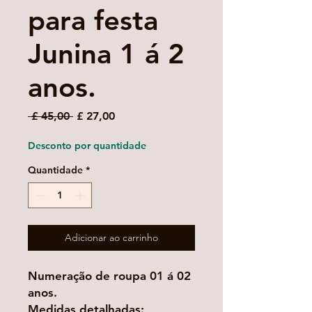
para festa
Junina 1 á 2
anos.
Preço
Preço
 £ 45,00 
£ 27,00
normal
promocional
Desconto por quantidade
Quantidade
*
Adicionar ao carrinho
Numeração de roupa 01 á 02
anos.
Medidas detalhadas: