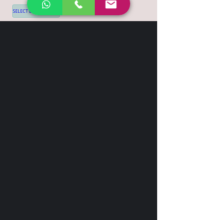
SELECT LANGUAGE
▼
Shipping & Return
Contact
+44 7539 028968
info@leilatemtudo.com
Siga-nos
Sejam fortes e corajosos. Não tenham
medo nem fiquem apavorados por causa
delas, pois o Senhor, o seu Deus, vai com
vocês; nunca os deixará, nunca os
abandonará".
Deuteronômio 31:6