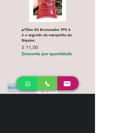
✔️Óleo Kit Bronzeador FPS 6
Escova de Cabelo Masculi
é o segredo da marquinha do
de Bolso Oval com 1 uni
Biquine.
Preço normal
£ 3,00
Preço
£ 11,00
Desconto por quanti
Desconto por quantidade
SELECT LANGUAGE
▼
Shipping & Return
Contact
+44 7539 028968