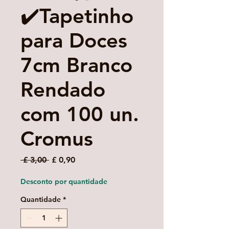
✔️Tapetinho
para Doces
7cm Branco
Rendado
com 100 un.
Cromus
Preço
Preço
 £ 3,00 
£ 0,90
normal
promocional
Desconto por quantidade
Quantidade
*