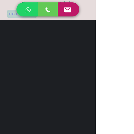
Desconto por quantidade
SELECT LANGUAGE
▼
Shipping & Return
Contact
+44 7539 028968
info@leilatemtudo.com
Siga-nos
Sejam fortes e corajosos. Não tenham
medo nem fiquem apavorados por causa
delas, pois o Senhor, o seu Deus, vai com
vocês; nunca os deixará, nunca os
abandonará".
Deuteronômio 31:6