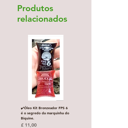
Produtos
relacionados
✔️Óleo Kit Bronzeador FPS 6
Escova de Cabelo Masculi
é o segredo da marquinha do
de Bolso Oval com 1 uni
Biquine.
Preço normal
£ 3,00
Preço
£ 11,00
Desconto por quanti