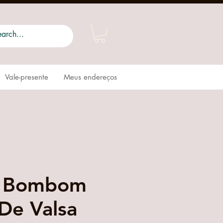
Vale-presente
Meus endereços
e Bombom
De Valsa