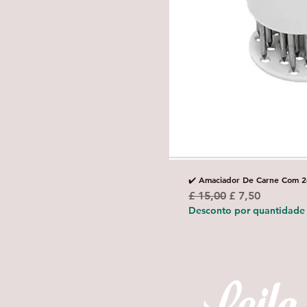
✔️ Amaciador De Carne Com 2
Preço normal
Preço promoci
£ 15,00
£ 7,50
Desconto por quantidade