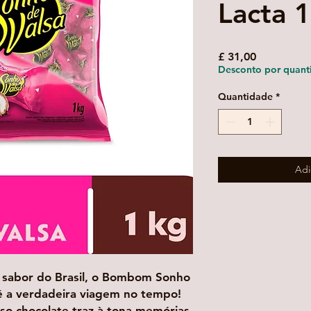
Lacta 
Preço
£ 31,00
Desconto por quant
Quantidade
*
Adi
 sabor do Brasil, o Bombom Sonho
é a verdadeira viagem no tempo!
so chocolate traz à tona memórias