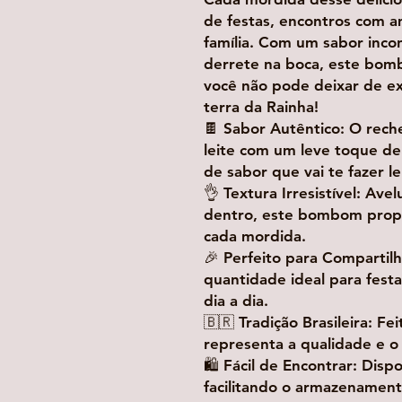
de festas, encontros com 
família. Com um sabor inco
derrete na boca, este bom
você não pode deixar de ex
terra da Rainha!
🍫 Sabor Autêntico: O rech
leite com um leve toque de
de sabor que vai te fazer l
👌 Textura Irresistível: Av
dentro, este bombom propo
cada mordida.
🎉 Perfeito para Compartil
quantidade ideal para fest
dia a dia.
🇧🇷 Tradição Brasileira: F
representa a qualidade e o
🛍️ Fácil de Encontrar: Dis
facilitando o armazenamen