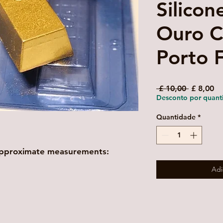
Silicon
Ouro C
Porto 
Preço
Pr
 £ 10,00 
£ 8,00
normal
pr
Desconto por quant
Quantidade
*
Approximate measurements:
Adi