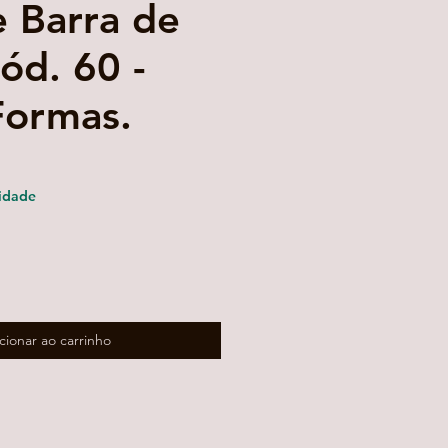
e Barra de
ód. 60 -
Formas.
eço
omocional
idade
cionar ao carrinho