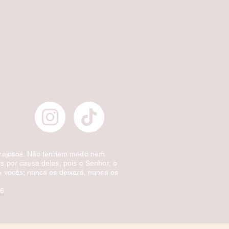
Escova de Cabelo Masculina de Bolso Ov
Preço normal
Preço promocional
£ 3,00
£ 1,50
Desconto por quantidade
orajosos. Não tenham medo nem
 por causa delas, pois o Senhor, o
 vocês; nunca os deixará, nunca os
:6