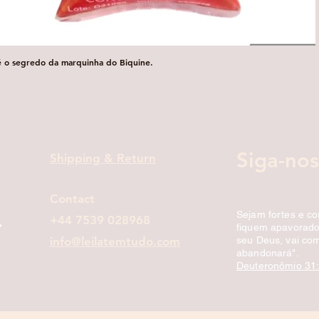
é o segredo da marquinha do Biquine.
Visualização rápida
Siga-nos
Shipping & Return
Contact
Sejam fortes e c
+44 7539 028968
fiquem apavorados
info@leilatemtudo.com
seu Deus, vai com
abandonará".
Deuteronômio 31