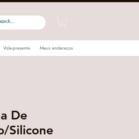
Vale-presente
Meus endereços
a De
/Silicone