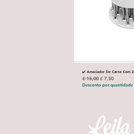
✔️ Amaciador De Carne Com 2
Preço normal
Preço promoci
£ 15,00
£ 7,50
Desconto por quantidade