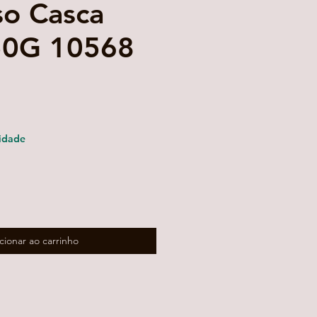
so Casca
50G 10568
idade
cionar ao carrinho