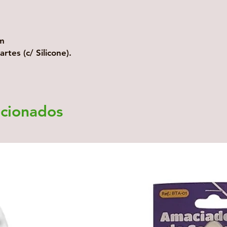
m
tes (c/ Silicone).
acionados