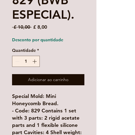
829 (BWB
ESPECIAL).
Preço
Preço
 £ 10,00 
£ 8,00
normal
promocional
Desconto por quantidade
Quantidade
*
Adicionar ao carrinho
Special Mold: Mini
Honeycomb Bread.
- Code: 829 Contains 1 set
with 3 parts: 2 rigid acetate
parts and 1 flexible silicone
part Cavities: 4 Shell weight: