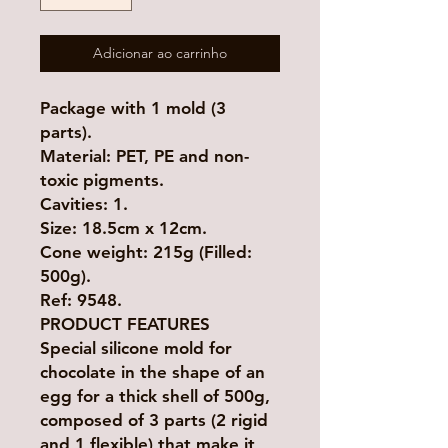
Adicionar ao carrinho
Package with 1 mold (3
parts).
Material: PET, PE and non-
toxic pigments.
Cavities: 1.
Size: 18.5cm x 12cm.
Cone weight: 215g (Filled:
500g).
Ref: 9548.
PRODUCT FEATURES
Special silicone mold for
chocolate in the shape of an
egg for a thick shell of 500g,
composed of 3 parts (2 rigid
and 1 flexible) that make it