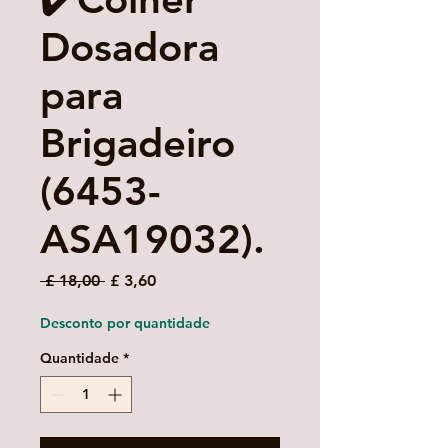
Dosadora
para
Brigadeiro
(6453-
ASA19032).
Preço
Preço
 £ 18,00 
£ 3,60
normal
promocional
Desconto por quantidade
Quantidade
*