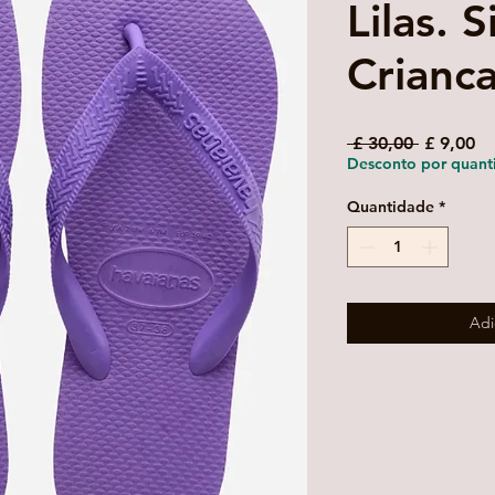
Lilas. 
Crianc
Preço
Pr
 £ 30,00 
£ 9,00
normal
pr
Desconto por quant
Quantidade
*
Adi