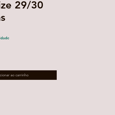
Size 29/30
as
eço
omocional
idade
cionar ao carrinho