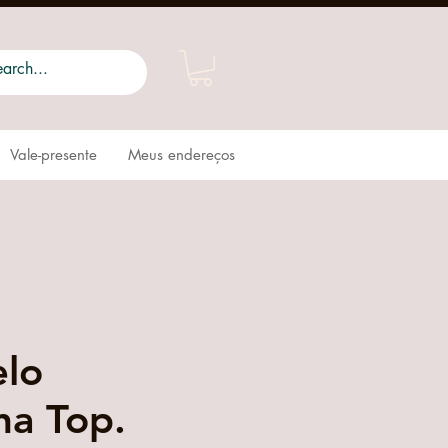
Vale-presente
Meus endereços
elo
na Top.