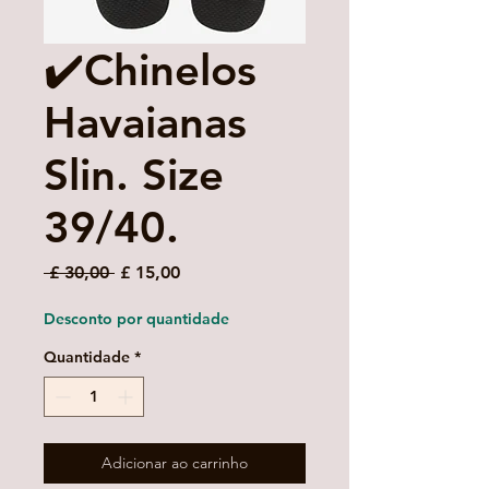
✔️Chinelos
Havaianas
Slin. Size
39/40.
Preço
Preço
 £ 30,00 
£ 15,00
normal
promocional
Desconto por quantidade
Quantidade
*
Adicionar ao carrinho