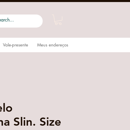
Vale-presente
Meus endereços
elo
a Slin. Size