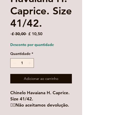
Caprice. Size
41/42.
Preço
Preço
 £ 30,00 
£ 10,50
normal
promocional
Desconto por quantidade
Quantidade
*
Adicionar ao carrinho
Chinelo Havaiana H. Caprice.
Size 41/42.
👉🏻Não aceitamos devolução.