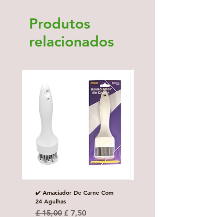
Produtos
relacionados
✔️ Amaciador De Carne Com
✔️Carretilha fecha e corta
24 Agulhas
Preço normal
£ 10,00
Preço normal
Preço promocional
£ 15,00
£ 7,50
Desconto por quanti