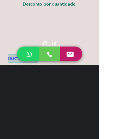
Desconto por quantidade
SELECT LANGUAGE
▼
Shipping & Return
Contact
+44 7539 028968
info@leilatemtudo.com
Siga-nos
Sejam fortes e corajosos. Não tenham
medo nem fiquem apavorados por causa
delas, pois o Senhor, o seu Deus, vai com
vocês; nunca os deixará, nunca os