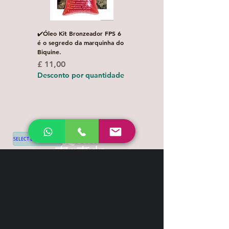
✔️Óleo Kit Bronzeador FPS 6
Escova de Cabelo Masculi
é o segredo da marquinha do
de Bolso Oval com 1 uni
Biquine.
Preço normal
£ 3,00
Preço
£ 11,00
Desconto por quanti
Desconto por quantidade
SELECT LANGUAGE
▼
Shipping & Return
Contact
+44 7539 028968
info@leilatemtudo.com