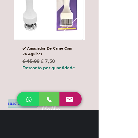
✔️ Amaciador De Carne Com
✔️Carretilha fecha e corta
24 Agulhas
Preço normal
£ 10,00
Preço normal
Preço promocional
£ 15,00
£ 7,50
Desconto por quanti
Desconto por quantidade
SELECT LANGUAGE
▼
Shipping & Return