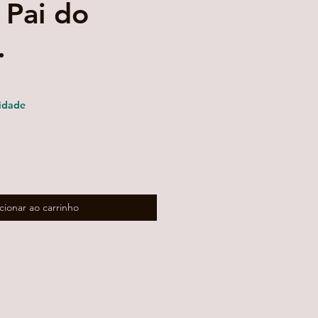
 Pai do
.
idade
cionar ao carrinho