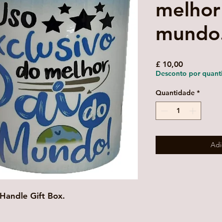
melhor
mundo
Preço
£ 10,00
Desconto por quant
Quantidade
*
Adi
Handle Gift Box.