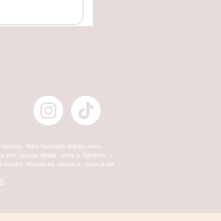
✔️Carretilha fecha e corta.
Preço normal
Preço promocional
£ 10,00
£ 5,00
Desconto por quantidade
orajosos. Não tenham medo nem
 por causa delas, pois o Senhor, o
 vocês; nunca os deixará, nunca os
:6