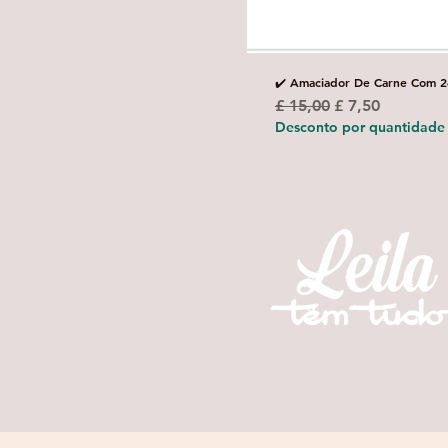
✔️ Amaciador De Carne Com 2
Preço normal
Preço promoci
£ 15,00
£ 7,50
Desconto por quantidade