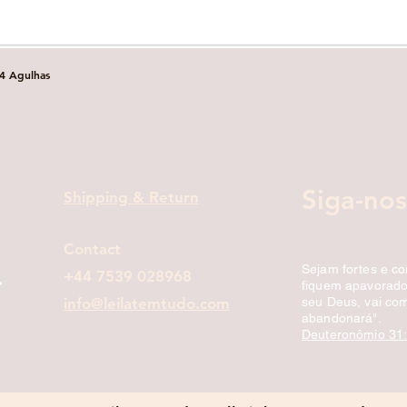
4 Agulhas
Visualização rápida
onal
Siga-nos
Shipping & Return
Contact
Sejam fortes e c
+44 7539 028968
fiquem apavorados
info@leilatemtudo.com
seu Deus, vai com
abandonará".
Deuteronômio 31