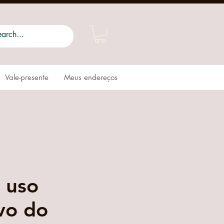
Vale-presente
Meus endereços
 uso
ivo do