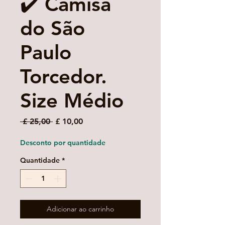
✔️ Camisa
do São
Paulo
Torcedor.
Size Médio
Preço
Preço
 £ 25,00 
£ 10,00
normal
promocional
Desconto por quantidade
Quantidade
*
Adicionar ao carrinho