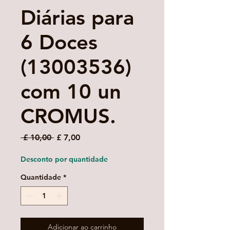
Diárias para
6 Doces
(13003536)
com 10 un
CROMUS.
Preço
Preço
 £ 10,00 
£ 7,00
normal
promocional
Desconto por quantidade
Quantidade
*
Adicionar ao carrinho