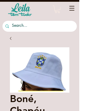
Boné,
Chapéu,