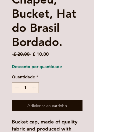
Bucket, Hat
do Brasil
Bordado.
Preço
Preço
 £ 20,00 
£ 10,00
normal
promocional
Desconto por quantidade
Quantidade
*
Adicionar ao carrinho
Bucket cap, made of quality
fabric and produced with