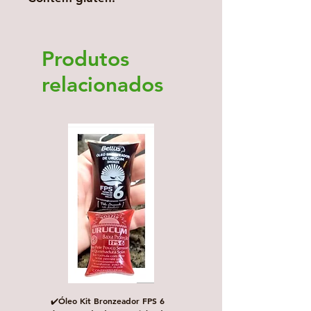
Produtos
relacionados
✔️Óleo Kit Bronzeador FPS 6
Escova de Cabelo Masculi