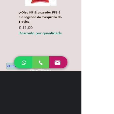
✔️Óleo Kit Bronzeador FPS 6
Escova de Cabelo Masculi
é o segredo da marquinha do
de Bolso Oval com 1 uni
Biquine.
Preço normal
£ 3,00
Preço
£ 11,00
Desconto por quanti
Desconto por quantidade
SELECT LANGUAGE
▼
Shipping & Return
Contact
+44 7539 028968
info@leilatemtudo.com