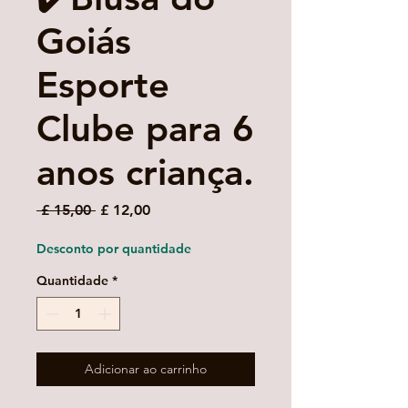
Goiás
Esporte
Clube para 6
anos criança.
Preço
Preço
 £ 15,00 
£ 12,00
normal
promocional
Desconto por quantidade
Quantidade
*
Adicionar ao carrinho