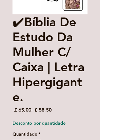
✔️Bíblia De
Estudo Da
Mulher C/
Caixa | Letra
Hipergigant
e.
Preço
Preço
 £ 65,00 
£ 58,50
normal
promocional
Desconto por quantidade
Quantidade
*