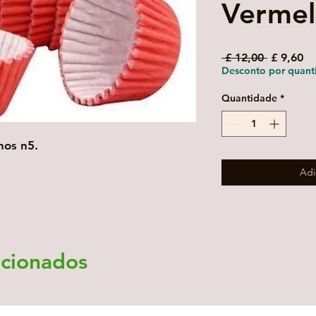
Vermel
Preço
Pr
 £ 12,00 
£ 9,60
normal
pr
Desconto por quant
Quantidade
*
hos n5.
Adi
acionados