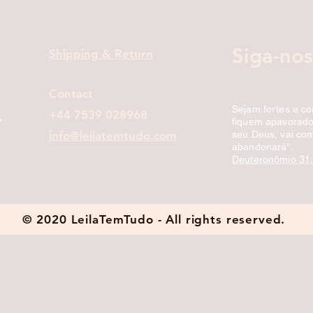
Siga-nos
Shipping & Return
Contact
Sejam fortes e c
+44 7539 028968
fiquem apavorados
info@leilatemtudo.com
seu Deus, vai com
abandonará".
Deuteronômio 31
© 2020 LeilaTemTudo - All rights reserved.