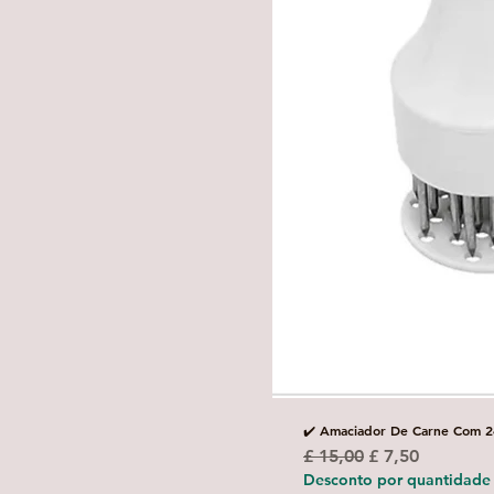
✔️ Amaciador De Carne Com 2
Preço normal
Preço promoci
£ 15,00
£ 7,50
Desconto por quantidade