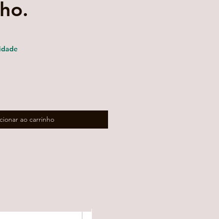
ho.
eço
omocional
idade
cionar ao carrinho