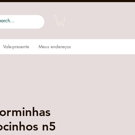
Vale-presente
Meus endereços
orminhas
ocinhos n5