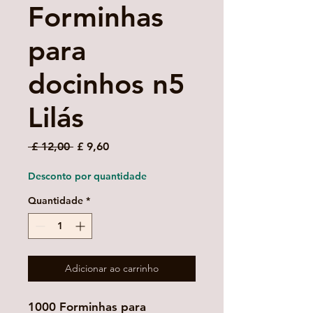
Forminhas
para
docinhos n5
Lilás
Preço
Preço
 £ 12,00 
£ 9,60
normal
promocional
Desconto por quantidade
Quantidade
*
Adicionar ao carrinho
1000 Forminhas para