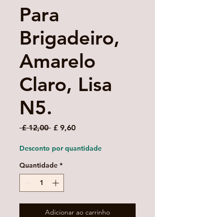
Para
Brigadeiro,
Amarelo
Claro, Lisa
N5.
Preço
Preço
 £ 12,00 
£ 9,60
normal
promocional
Desconto por quantidade
Quantidade
*
Adicionar ao carrinho