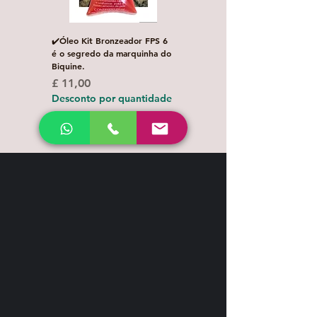
✔️Óleo Kit Bronzeador FPS 6
Escova de Cabelo Masculi
é o segredo da marquinha do
de Bolso Oval com 1 uni
Biquine.
Preço normal
£ 3,00
Preço
£ 11,00
Desconto por quanti
Desconto por quantidade
Shipping & Return
Contact
+44 7539 028968
info@leilatemtudo.com