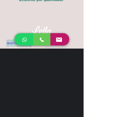
SELECT LANGUAGE
▼
Shipping & Return
Contact
+44 7539 028968
info@leilatemtudo.com
Siga-nos
Sejam fortes e corajosos. Não tenham
medo nem fiquem apavorados por causa
delas, pois o Senhor, o seu Deus, vai com
vocês; nunca os deixará, nunca os
abandonará".
Deuteronômio 31:6