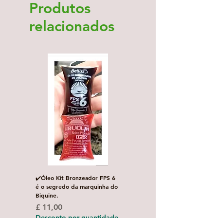
Produtos
relacionados
✔️Óleo Kit Bronzeador FPS 6
Escova de Cabelo Masculi
é o segredo da marquinha do
de Bolso Oval com 1 uni
Biquine.
Preço normal
£ 3,00
Preço
£ 11,00
Desconto por quanti
Desconto por quantidade