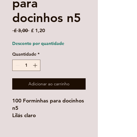
para
docinhos n5
Preço
Preço
 £ 3,00 
£ 1,20
normal
promocional
Desconto por quantidade
Quantidade
*
Adicionar ao carrinho
100 Forminhas para docinhos
n5
Lilás claro