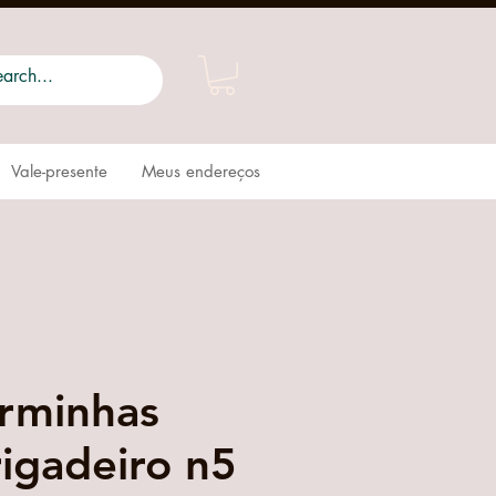
Vale-presente
Meus endereços
rminhas
rigadeiro n5