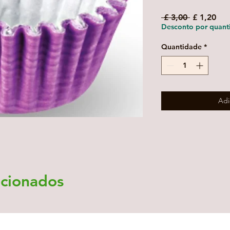
Preço
Pre
 £ 3,00 
£ 1,20
normal
pro
Desconto por quant
Quantidade
*
Adi
acionados