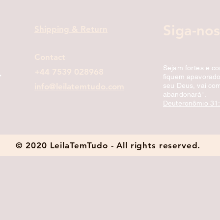
Siga-nos
Shipping & Return
Contact
Sejam fortes e c
+44 7539 028968
fiquem apavorados
info@leilatemtudo.com
seu Deus, vai com
abandonará".
Deuteronômio 31
© 2020 LeilaTemTudo - All rights reserved.