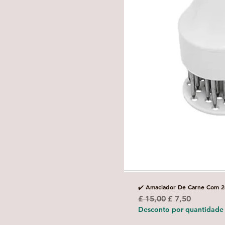
✔️ Amaciador De Carne Com 2
Preço normal
Preço promoci
£ 15,00
£ 7,50
Desconto por quantidade