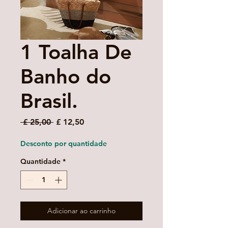
1 Toalha De
Banho do
Brasil.
Preço
Preço
 £ 25,00 
£ 12,50
normal
promocional
Desconto por quantidade
Quantidade
*
Adicionar ao carrinho