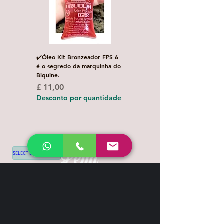
✔️Óleo Kit Bronzeador FPS 6
Escova de Cabelo Masculi
é o segredo da marquinha do
de Bolso Oval com 1 uni
Biquine.
Preço normal
£ 3,00
Preço
£ 11,00
Desconto por quanti
Desconto por quantidade
SELECT LANGUAGE
▼
Shipping & Return
Contact
+44 7539 028968