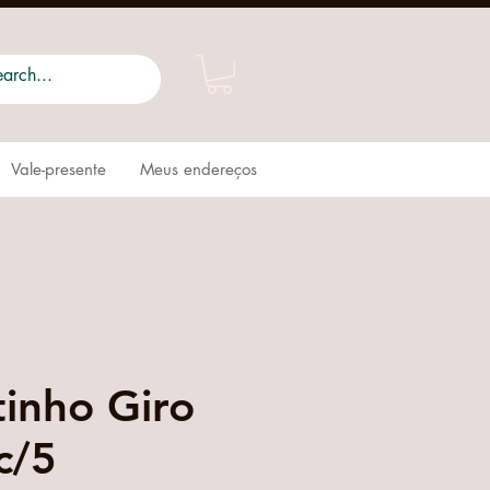
Vale-presente
Meus endereços
tinho Giro
c/5