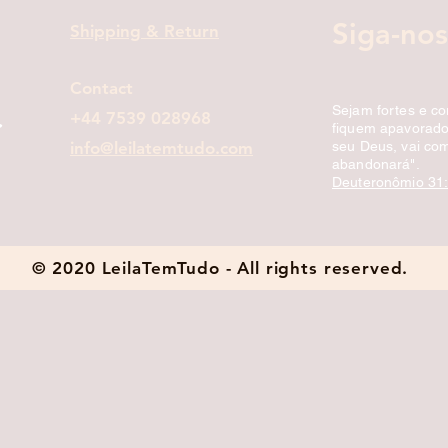
Siga-nos
Shipping & Return
Contact
Sejam fortes e c
+44 7539 028968
fiquem apavorados
info@leilatemtudo.com
seu Deus, vai com
abandonará".
Deuteronômio 31
© 2020 LeilaTemTudo - All rights reserved.