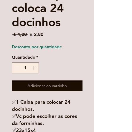
coloca 24
docinhos
Preço
Preço
 £ 4,00 
£ 2,80
normal
promocional
Desconto por quantidade
Quantidade
*
Adicionar ao carrinho
✅1 Caixa para colocar 24
docinhos.
✅Vc pode escolher as cores
da forminhas.
✅23x15x4