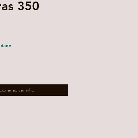
ras 350
s
ço
mocional
idade
cionar ao carrinho