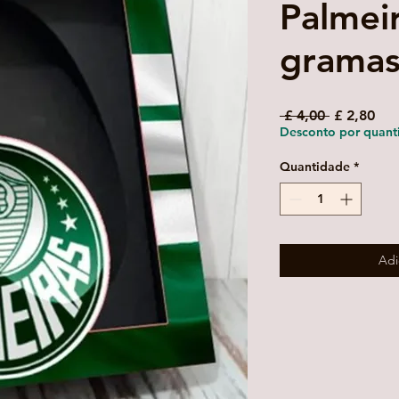
Palmei
grama
Preço
Pre
 £ 4,00 
£ 2,80
normal
pro
Desconto por quant
Quantidade
*
Adi