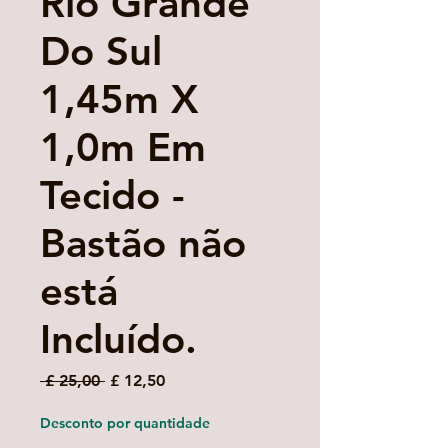
Rio Grande
Do Sul
1,45m X
1,0m Em
Tecido -
Bastão não
está
Incluído.
Preço
Preço
 £ 25,00 
£ 12,50
normal
promocional
Desconto por quantidade