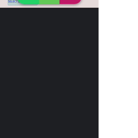
SELECT LANGUAGE
▼
Shipping & Return
Contact
+44 7539 028968
info@leilatemtudo.com
Siga-nos
Sejam fortes e corajosos. Não tenham
medo nem fiquem apavorados por causa
delas, pois o Senhor, o seu Deus, vai com
vocês; nunca os deixará, nunca os
abandonará".
Deuteronômio 31:6
© 2020 LeilaTemTudo - All rights