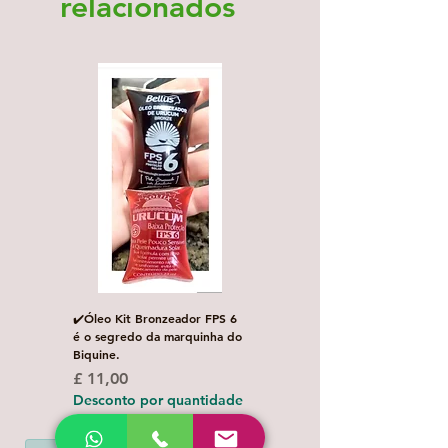
relacionados
✔️Óleo Kit Bronzeador FPS 6
Escova de Cabelo Masculi
é o segredo da marquinha do
de Bolso Oval com 1 uni
Biquine.
Preço normal
£ 3,00
Preço
£ 11,00
Desconto por quanti
Desconto por quantidade