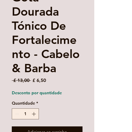
Dourada
Tónico De
Fortalecime
nto - Cabelo
& Barba
Preço
Preço
 £ 13,00 
£ 6,50
normal
promocional
Desconto por quantidade
Quantidade
*
Adicionar ao carrinho