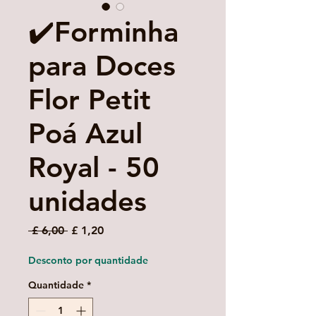
✔️Forminha
para Doces
Flor Petit
Poá Azul
Royal - 50
unidades
Preço
Preço
 £ 6,00 
£ 1,20
normal
promocional
Desconto por quantidade
Quantidade
*