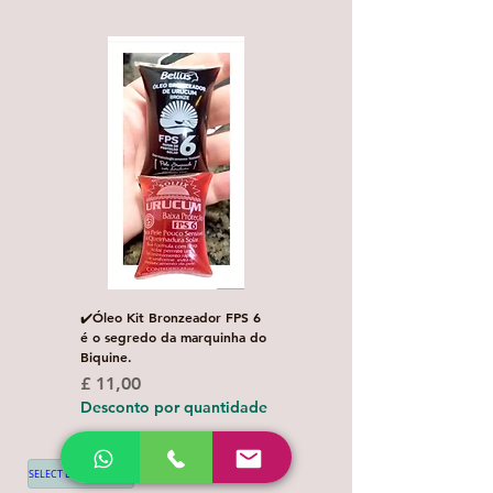
✔️Óleo Kit Bronzeador FPS 6
Escova de Cabelo Masculi
é o segredo da marquinha do
de Bolso Oval com 1 uni
Biquine.
Preço normal
£ 3,00
Preço
£ 11,00
Desconto por quanti
Desconto por quantidade
SELECT LANGUAGE
▼