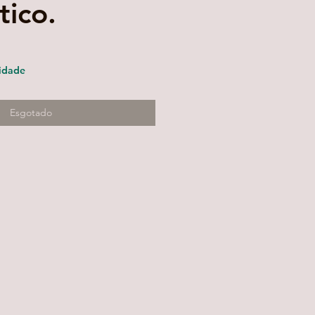
tico.
ço
mocional
idade
Esgotado