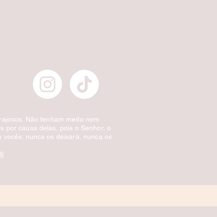
Escova de Cabelo Masculina de Bolso Ov
Preço normal
Preço promocional
£ 3,00
£ 1,50
Desconto por quantidade
orajosos. Não tenham medo nem
 por causa delas, pois o Senhor, o
 vocês; nunca os deixará, nunca os
:6