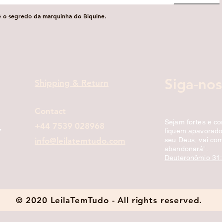
é o segredo da marquinha do Biquine.
Visualização rápida
Siga-nos
Shipping & Return
Contact
Sejam fortes e c
+44 7539 028968
fiquem apavorados
info@leilatemtudo.com
seu Deus, vai com
abandonará".
Deuteronômio 31
© 2020 LeilaTemTudo - All rights reserved.