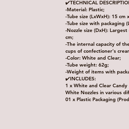
✔️TECHNICAL DESCRIPTIO
-Material: Plastic;
-Tube size (LxWxH): 15 cm 
-Tube size with packaging 
-Nozzle size (DxH): Largest 
cm;
-The internal capacity of th
cups of confectioner's crea
-Color: White and Clear;
-Tube weight: 62g;
-Weight of items with pack
✔️INCLUDES:
1 x White and Clear Candy 
White Nozzles in various d
01 x Plastic Packaging (Prod