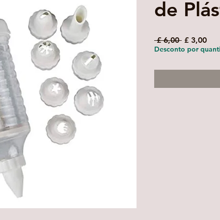
de Plás
Preço
Pre
 £ 6,00 
£ 3,00
normal
pro
Desconto por quant