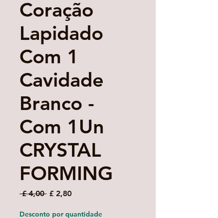
Coração
Lapidado
Com 1
Cavidade
Branco -
Com 1Un
CRYSTAL
FORMING
Preço
Preço
 £ 4,00 
£ 2,80
normal
promocional
Desconto por quantidade