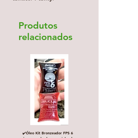
Produtos
relacionados
✔️Óleo Kit Bronzeador FPS 6
Escova de Cabelo Masculi